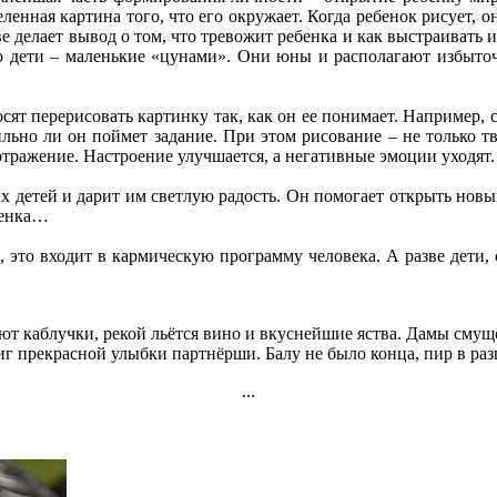
деленная картина того, что его окружает. Когда ребенок рисует, 
ве делает вывод о том, что тревожит ребенка и как выстраивать
сто дети – маленькие «цунами». Они юны и располагают избыточ
осят перерисовать картинку так, как он ее понимает. Например,
льно ли он поймет задание. При этом рисование – не только тво
 отражение. Настроение улучшается, а негативные эмоции уходят.
х детей и дарит им светлую радость. Он помогает открыть новы
бенка…
 это входит в кармическую программу человека. А разве дети, 
ют каблучки, рекой льётся вино и вкуснейшие яства. Дамы смущ
г прекрасной улыбки партнёрши. Балу не было конца, пир в раз
...