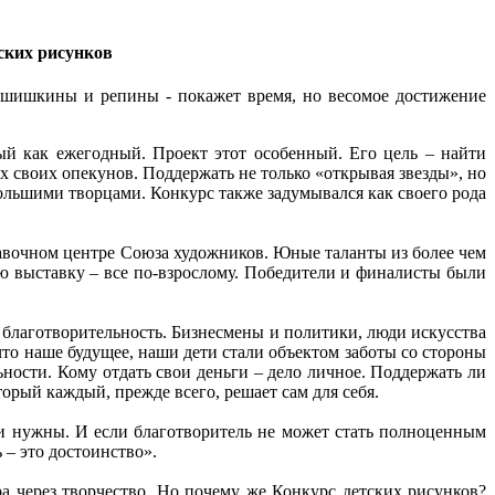
ских рисунков
, шишкины и репины - покажет время, но весомое достижение
й как ежегодный. Проект этот особенный. Его цель – найти
х своих опекунов. Поддержать не только «открывая звезды», но
ольшими творцами. Конкурс также задумывался как своего рода
тавочном центре Союза художников. Юные таланты из более чем
ю выставку – все по-взрослому. Победители и финалисты были
 благотворительность. Бизнесмены и политики, люди искусства
что наше будущее, наши дети стали объектом заботы со стороны
ьности. Кому отдать свои деньги – дело личное. Поддержать ли
торый каждый, прежде всего, решает сам для себя.
ни нужны. И если благотворитель не может стать полноценным
 – это достоинство».
а через творчество. Но почему же Конкурс детских рисунков?