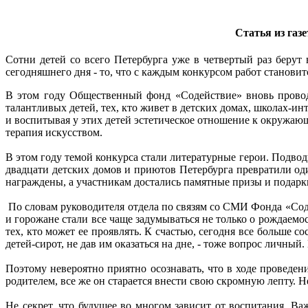
Статья из га
Сотни детей со всего Петербурга уже в четвертый раз беру
сегодняшнего дня - то, что с каждым конкурсом работ становит
В этом году Общественный фонд «Содействие» вновь провод
талантливых детей, тех, кто живет в детских домах, школах-и
и воспитывая у этих детей эстетическое отношение к окружаю
терапия искусством.
В этом году темой конкурса стали литературные герои. Подво
двадцати детских домов и приютов Петербурга превратили од
награждены, а участникам достались памятные призы и подарк
По словам руководителя отдела по связям со СМИ Фонда «Соде
и горожане стали все чаще задумываться не только о рождаемо
тех, кто может ее проявлять. К счастью, сегодня все больше 
детей-сирот, не дав им оказаться на дне, - тоже вопрос личный
Поэтому невероятно приятно осознавать, что в ходе проведе
родителем, все же он старается внести свою скромную лепту. Н
Не секрет, что будущее во многом зависит от воспитания. В