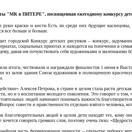
зеты "МК в ПИТЕРЕ", посвященная ежегодному конкурсу дет
т в руки краски и кисти Есть ли среди них будущие васнецовы
ся все больше и больше.
ит городской Конкурс детских рисунков – конкурс, задуманны
нтернатах, социальных приютах и находится на попечении в семья
щему, давая им почувствовать себя художниками и маленькими б
дили итоги, чествовали и награждали финалистов 1 июня в Выс
ин из залов здания Союза художников в полноценную красочну
и.
йствие» Алексея Петрова, в стране в целом стала расти детская
сти, но и о воспитании молодого поколения. Это говорит о том, 
состоятельных людей начинают понимать важность благотворител
. Вопрос совести и нравственности отдельно взятого человека, ко
ния благотворительных акций в целом дети находят тех, кому о
е хочется говорить громких слов, поэтому очень тихо: «Щедрость
ажнейшая часть формирования личности – открытие ребенку мир