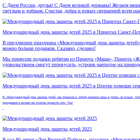
С Днем России, друзья! С Днем великой державы! Желаем мира,
светлым и добрым. Счастья, добра и новых свершений всем на
Международный день защиты детей 2025 в Приютах Санкт-Пет
В преддверии праздника «Международный день защиты детей» 
можно больше подарков. Сказано, сделано!
Мы привезли подарки ребятам из Приюта «Маша», Приюта «Жиз
удовольствием смогут перекусить, устроив чаепитие на природе
Международный день защиты детей 2025 в Центре помощи сем
В «Международный день защиты детей» мы приехали в «Центр помощи семье и детям» не только, чтобы
праздником и желаем им отлично провести лето. Ура!
Международный день защиты детей 2025
В год 80-летия «Дня Великой Победы», праздник «Международн