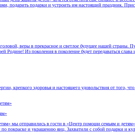
ами, подарить подарки и устроить им настоящий праздник. При
 головой, веры в прекрасное и светлое будущее нашей страны. П
й Родине! Из поколения в поколение будет передаваться слава и
гии, крепкого здоровья и настоящего удовольствия от того, что
тям»
ям» мы отправились в гости в «Центр помощи семьям и детям» 
 по покраске и украшению яиц. Захватили с собой подарки и ку