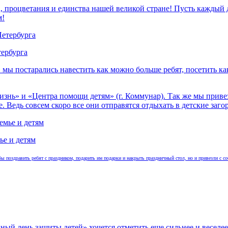
 процветания и единства нашей великой стране! Пусть каждый д
м!
ербурга
мы постарались навестить как можно больше ребят, посетить к
нь» и «Центра помощи детям» (г. Коммунар). Так же мы привез
. Ведь совсем скоро все они отправятся отдыхать в детские заг
ье и детям
 поздравить ребят с праздником, подарить им подарки и накрыть праздничный стол, но и привезли с со
ый день защиты детей» хочется отметить еще сильнее и веселее