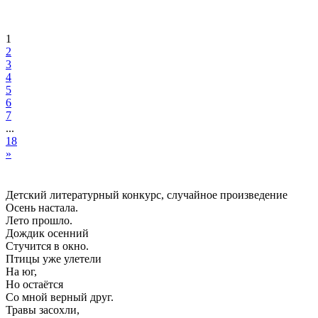
1
2
3
4
5
6
7
...
18
»
Детский литературный конкурс, случайное произведение
Осень настала.
Лето прошло.
Дождик осенний
Стучится в окно.
Птицы уже улетели
На юг,
Но остаётся
Со мной верный друг.
Травы засохли,