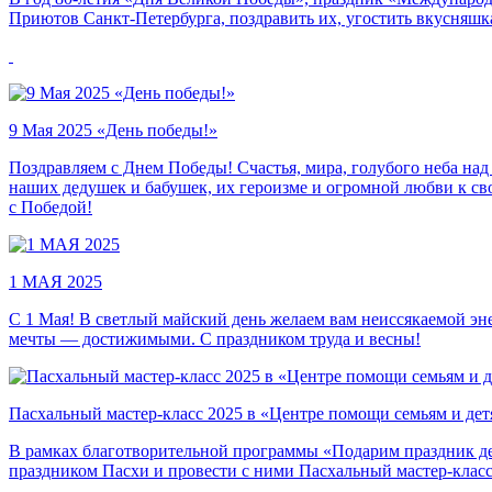
Приютов Санкт-Петербурга, поздравить их, угостить вкусняшк
9 Мая 2025 «День победы!»
Поздравляем с Днем Победы! Счастья, мира, голубого неба над
наших дедушек и бабушек, их героизме и огромной любви к свое
с Победой!
1 МАЯ 2025
С 1 Мая! В светлый майский день желаем вам неиссякаемой энер
мечты — достижимыми. С праздником труда и весны!
Пасхальный мастер-класс 2025 в «Центре помощи семьям и де
В рамках благотворительной программы «Подарим праздник дет
праздником Пасхи и провести с ними Пасхальный мастер-класс