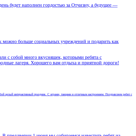
ень будет наполнен гордостью за Отчизну, а будущее —
ак можно больше социальных учреждений и подарить как
ли с собой много вкусняшек, которыми ребята с
ородные лагеря. Хорошего вам отдыха и приятной дороги!
бой целый интерактивный праздник. С играми, танцами и отличным настроением. Поздравляем ребят с
. В преддверии 1 июня мы собираемся навестить ребят из