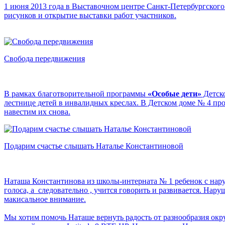
1 июня 2013 года в Выставочном центре Санкт-Петербургского 
рисунков и открытие выставки работ участников.
Свобода передвижения
В рамках благотворительной программы
«Особые дети»
Детско
лестнице детей в инвалидных креслах. В Детском доме № 4 про
навестим их снова.
Подарим счастье слышать Наталье Константиновой
Наташа Константинова из школы-интерната № 1 ребенок с наруш
голоса, а следовательно , учится говорить и развивается. Нар
макисальное внимание.
Мы хотим помочь Наташе вернуть радость от разнообразия ок