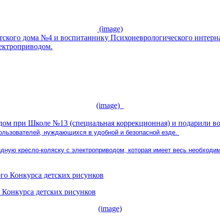
(image)
тского дома №4 и воспитаннику Психоневрологического интерна
лектроприводом.
(image)
м при Школе №13 (специальная коррекционная) и подарили во
ользователей, нуждающихся в удобной и безопасной езде.
идную кресло-коляску с электроприводом, которая имеет весь необходи
 Конкурса детских рисунков
(image)