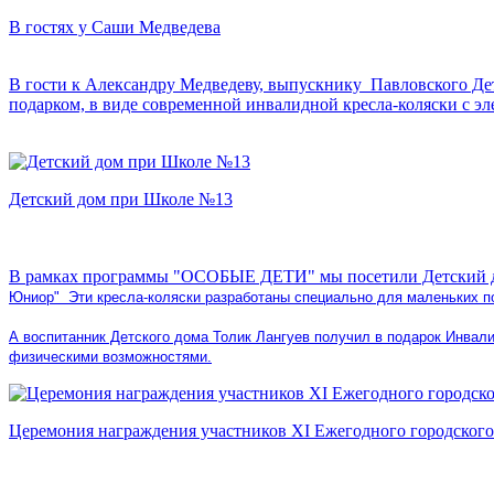
В гостях у Саши Медведева
В гости к Александру Медведеву, выпускнику Павловского Де
подарком, в виде современной инвалидной кресла-коляски с э
Детский дом при Школе №13
В рамках программы "ОСОБЫЕ ДЕТИ" мы посетили Детский до
Юниор"
Эти кресла-коляски разработаны специально для маленьких п
А воспитанник Детского дома Толик Лангуев получил в подарок Инвал
физическими возможностями.
Церемония награждения участников XI Ежегодного городского