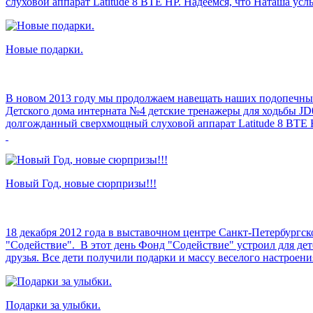
слуховой аппарат Latitude 8 BTE HP. Надеемся, что Наташа 
Новые подарки.
В новом 2013 году мы продолжаем навещать наших подопечных
Детского дома интерната №4 детские тренажеры для ходьбы JD
долгожданный сверхмощный слуховой аппарат Latitude 8 BTE 
Новый Год, новые сюрпризы!!!
18 декабря 2012 года в выставочном центре Санкт-Петербургс
"Содействие". В этот день Фонд "Содействие" устроил для дет
друзья. Все дети получили подарки и массу веселого настроени
Подарки за улыбки.