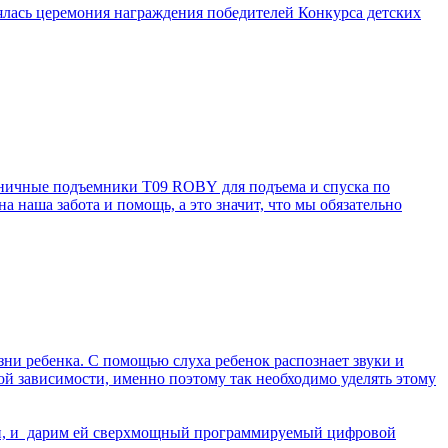
оялась церемония награждения победителей Конкурса детских
тничные подъемники Т09 ROBY для подъема и спуска по
 наша забота и помощь, а это значит, что мы обязательно
зни ребенка. С помощью слуха ребенок распознает звуки и
ямой зависимости, именно поэтому так необходимо уделять этому
ечи, и дарим ей сверхмощный программируемый цифровой