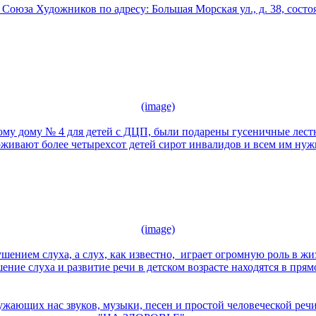
Союза Художников по адресу: Большая Морская ул., д. 38, сост
(image)
му дому № 4 для детей с ДЦП, были подарены гусеничные лес
живают более четырехсот детей сирот инвалидов и всем им нужна
(image)
ением слуха, а слух, как известно, играет огромную роль в жи
ушение слуха и развитие речи в детском возрасте находятся в пр
ружающих нас звуков, музыки, песен и простой человеческой р