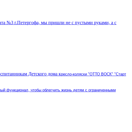
та №3 г.Петергофа, мы пришли не с пустыми руками, а с
спитанникам Детского дома к
ресло-коляски "ОТТО ВОСК" "Старт
мый функционал, чтобы облегчить жизнь детям с ограниченными