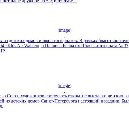
услышит наше дружное "НА ЗДОРОВЬЕ".
(image)
 из детских домов и школ-интернатов. В рамках благотворител
04 «Kids Air Walker», а Павлова Белла их Школы-интерната № 33
HP.
(image)
кого Союза художников состоялось открытие выставки детских р
ей из детских домов Санкт-Петербурга настоящий праздник. Был
я.