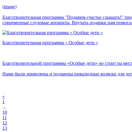
(image)
Благотворительная программа "Подарим счастье слышать!" пр
современные слуховые аппараты. Вручать подарки нам помога
Благотворительная программа « Особые дети »
Благотворительной программы «Особые дети» не стоит на мес
Нами были привезены и подарены инвалидные коляски для дете
«
1
...
10
11
12
13