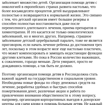
заболевает множество детей. Организация помощи детям с
онкологией в европейских странах развита настолько, что
более восьмидесяти процентов детей выздоравливают
полностью и возвращаются к нормальной жизни. Это связано
с тем, что детский организм имеет большие резервы и
способен полностью восстановиться даже после
перенесенного длительного лечения, приема препаратов и
химиотерапии. И это касается не только онкологических
заболеваний, но и многих других. Например, страшное
заболевание детский церебральный паралич, тоже не является
приговором, если начать лечение ребенка до достижения трех
лет, поскольку в этом возрасте мозг еще настолько пластичен,
что может компенсировать и замещать недостающие функции
другими клетками. Но пока в России количество выживших,
к сожалению, гораздо меньше. Дети умирают, просто не
дождавшись помощи, а так быть не должно.
Поэтому организация помощи детям в Россиидолжна стать
важной задачей на государственном и социальном уровне.
Необходимы новые фонды по сбору денежных средств на
лечение, разработка удобных и быстрых способов
пожертвования денег, различные акции и работа по
привлечению внимания общественности к этому вопросу,
например, организация корпоративных выездов в донорские
центры для сдачи крови в помощь больным детям. Не каждый